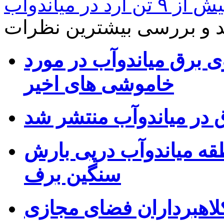
آرد در میاندوآب
د و بررسی
بیشترین نظرات
ی برق میاندوآب در مورد
خاموشی های اخیر
در میاندوآب منتشر شد
قه میاندوآب درپی بارش
سنگین برف
کلاهبرداران فضای مجازی