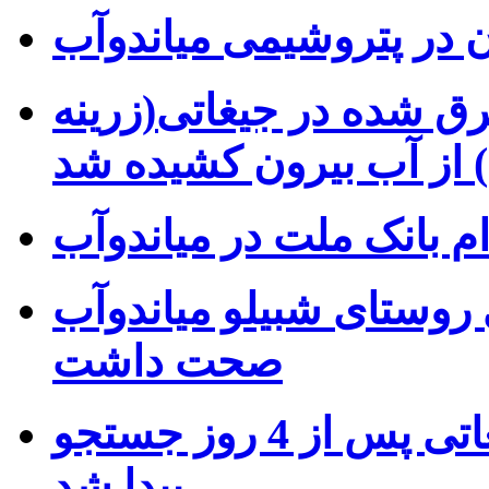
 در پتروشیمی میاندوآب
ریزی غرق شده در جیغاتی(زرینه
 از آب بیرون کشیده شد
م بانک ملت در میاندوآب
روستای شبیلو میاندوآب
صحت داشت
هر دو جنازه غرق شده در جیغاتی پس از 4 روز جستجو
پیدا شد