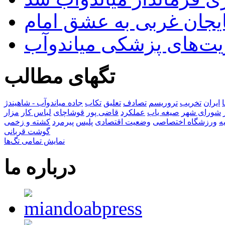
بایجان غربی به عشق امام
یت‌های پزشکی میاندوآب
تگهای مطالب
ایران
تخریب
تروریسم
تصادف
تعلیق
تکاب
جاده میاندوآب - شاهیندژ
شورای شهر
صیغه یاب
عملکرد
قاضی پور
قوشاچای
لباس کار
مزار
ه
ورزشگاه اختصاصی
وضعیت اقتصادی
پلیس
پیرمرد
کشته و زخمی
گوشت قربانی
نمایش تمامی تگ‌ها
درباره ما