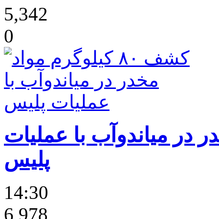
5,342
0
 مخدر در میاندوآب با عملیات
پلیس
14:30
6,978