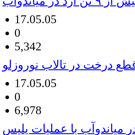
آرد در میاندوآب
17.05.05
0
5,342
ع درخت در تالاب نوروزلو
17.05.05
0
6,978