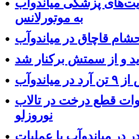
یت‌های پزشکی میاندوآب
به موتورلانس
شام قاچاق در میاندوآب
 میاندوآب
ات قطع درخت در تالاب
نوروزلو
مخدر در میاندوآب با عملیات