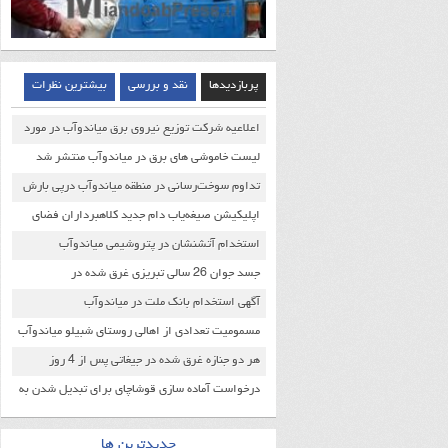
پربازدیدها
نقد و بررسی
بیشترین نظرات
اعلاعیه شرکت توزیع نیروی برق میاندوآب در مورد
خاموشی های اخیر
لیست خاموشی های برق در میاندوآب منتشر شد
تداوم سوخت‌رسانی در منطقه میاندوآب درپی بارش
سنگین برف
اپلیکیشن صیغه‌‌یاب دام جدید کلاهبرداران فضای
مجازی
استخدام آتشنشان در پتروشیمی میاندوآب
جسد جوان 26 سالی تبریزی غرق شده در
جیغاتی(زرینه رود) از آب بیرون کشیده شد
آگهی استخدام بانک ملت در میاندوآب
مسمومیت تعدادی از اهالی روستای شبیلو میاندوآب
صحت داشت
هر دو جنازه غرق شده در جیغاتی پس از 4 روز
جستجو پیدا شد
درخواست آماده سازی قوشاچای برای تبدیل شدن به
منطقه ویژه اقتصادی
جدیدترین ها