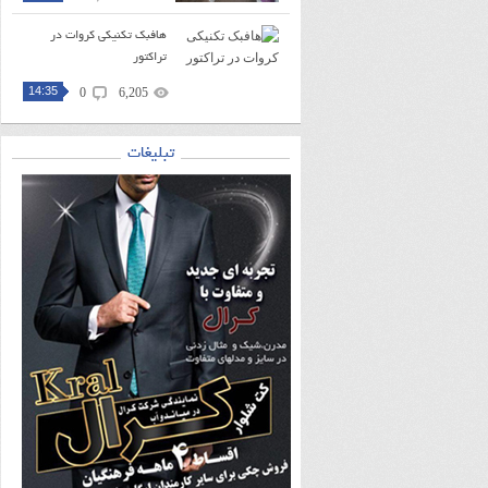
هافبک تکنیکی کروات در
تراکتور
14:35
0
6,205
تبلیغات