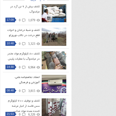
کشف بیش از ۹ تن آرد در
میاندوآب
17:09
0
1,079
کشف و ضبط درختان و ادوات
قطع درخت در تالاب نوروزلو
10:48
0
5,323
کشف ۸۰ کیلوگرم مواد مخدر
در میاندوآب با عملیات پلیس
14:30
0
6,964
انعقاد تفاهم‌نامه علمی،
آموزشی و فرهنگی
08:48
0
3,815
کشف و توقیف ۷۰۰ کیلوگرم
سس فاسد از انبار عرضه
کننده عمده مواد غذایی
21:53
0
6,326