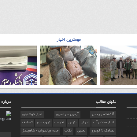
مهمترین اخبار
تگهای مطالب
درباره م
5 کشته و زخمی
آزمون سراسری
اخبار قوشاچای
اخبار میاندوآب
ایران
بنزین
تخریب
تروریسم
تصادف
تصادف 3 خودرو
تعلیق
تکاب
جاده میاندوآب - شاهیندژ