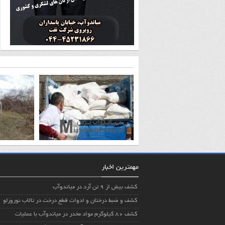
مهمترین اخبار
کشف بیش از ۹ تن آرد در میاندوآب
کشف و ضبط درختان و ادوات قطع درخت در تالاب نوروزلو
کشف ۸۰ کیلوگرم مواد مخدر در میاندوآب با عملیات