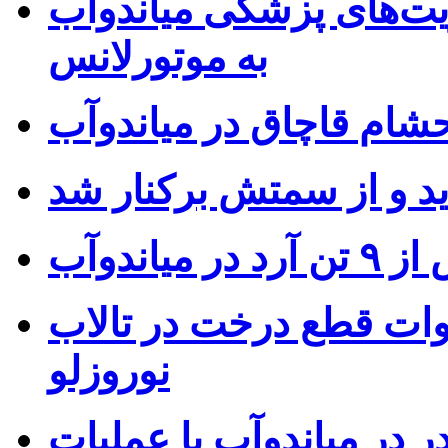
یت‌های پزشکی میاندوآب
به موتورلانس
شام قاچاق در میاندوآب
 میاندوآب
ات قطع درخت در تالاب
نوروزلو
مخدر در میاندوآب با عملیات