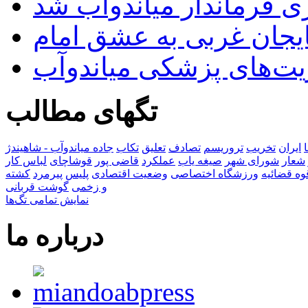
ری فرماندار میاندوآب شد
بایجان غربی به عشق امام
یت‌های پزشکی میاندوآب
تگهای مطالب
ایران
تخریب
تروریسم
تصادف
تعلیق
تکاب
جاده میاندوآب - شاهیندژ
شعار
شورای شهر
صیغه یاب
عملکرد
قاضی پور
قوشاچای
لباس کار
وه قضائیه
ورزشگاه اختصاصی
وضعیت اقتصادی
پلیس
پیرمرد
کشته
و زخمی
گوشت قربانی
نمایش تمامی تگ‌ها
درباره ما