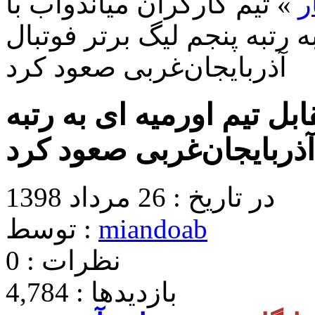
ر
» تیم کارگران میاندوآب با
ه رتبه پنجم لیگ برتر فوتبال
آذربایجان‌غربی صعود کرد
ابل تیم اورمیه ای به رتبه
آذربایجان‌غربی صعود کرد
در تاریخ : 26 مرداد 1398
miandoab
توسط :
نظرات : 0
بازدیدها : 4,784