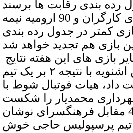
صدوقی گفت: با توجه به اینکه بازی کارگران و 90 ارومیه نیمه
بازی کمتر در جدول رده بندی
به گزارش میاندوآب پرس در سایر بازی های این هفته نتایج
زیر بدست آمد: کیله شین اشنویه با نتیجه ۲ بر یک تیم
داد، هیات فوتبال شوط با
شهرداری محمدیار را شکست
داد و گوگ تپه مهاباد با نتیجه 1 به 4 مقابل فرهنگسرای نوشان
ه تیم پرسپولیس حاجی خوش