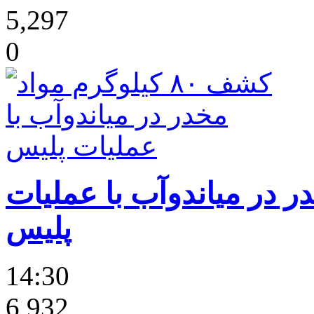
5,297
0
 مخدر در میاندوآب با عملیات
پلیس
14:30
6,932