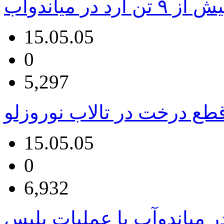
آرد در میاندوآب
15.05.05
0
5,297
ع درخت در تالاب نوروزلو
15.05.05
0
6,932