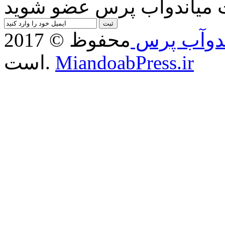
ندوآب پرس
محفوظ
MiandoabPress.ir
است.