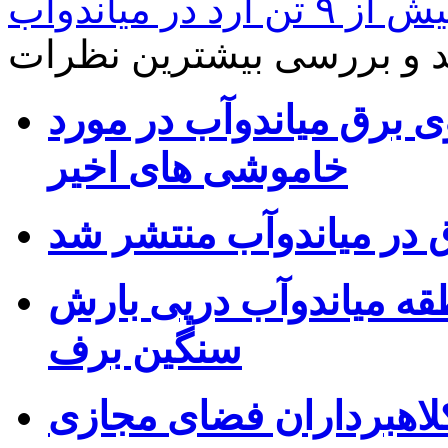
آرد در میاندوآب
د و بررسی
بیشترین نظرات
ی برق میاندوآب در مورد
خاموشی های اخیر
در میاندوآب منتشر شد
قه میاندوآب درپی بارش
سنگین برف
کلاهبرداران فضای مجازی