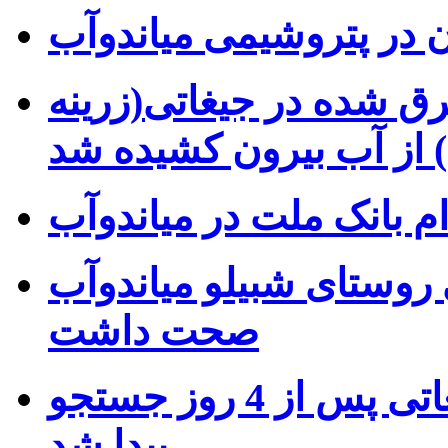
 در پتروشیمی میاندوآب
ریزی غرق شده در جیغاتی(زرینه
 از آب بیرون کشیده شد
م بانک ملت در میاندوآب
روستای شبیلو میاندوآب
صحت داشت
هر دو جنازه غرق شده در جیغاتی پس از 4 روز جستجو
پیدا شد