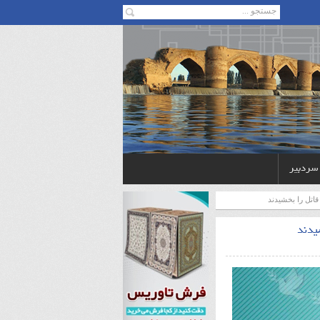
 سردبیر
قاتل را بخشیدند
یدند