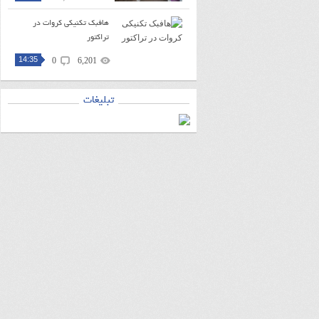
هافبک تکنیکی کروات در
تراکتور
14:35
0
6,201
تبلیغات