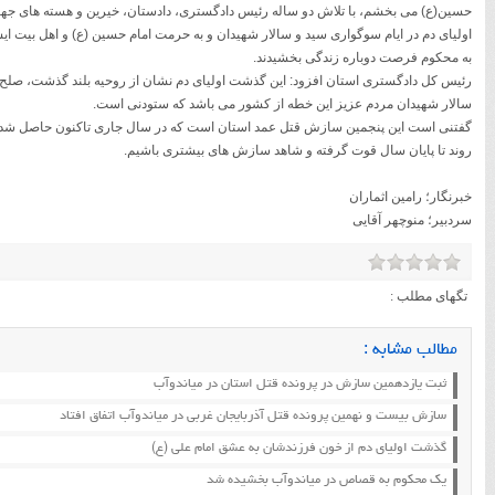
حسین(ع) می بخشم، با تلاش دو ساله رئیس دادگستری، دادستان، خیرین و هسته های جه
اولیای دم در ایام سوگواری سید و سالار شهیدان و به حرمت امام حسین (ع) و اهل بیت ای
به محکوم فرصت دوباره زندگی بخشیدند.
رئیس کل دادگستری استان افزود: این گذشت اولیای دم نشان از روحیه بلند گذشت، صل
سالار شهیدان مردم عزیز این خطه از کشور می باشد که ستودنی است.
گفتنی است این پنجمین سازش قتل عمد استان است که در سال جاری تاکنون حاصل شده
روند تا پایان سال قوت گرفته و شاهد سازش های بیشتری باشیم.
خبرنگار؛ رامین اثماران
سردبیر؛ منوچهر آقایی
تگهای مطلب :
مطالب مشابه :
ثبت یازدهمین سازش در پرونده قتل استان در میاندوآب
سازش بیست و نهمین پرونده قتل آذربایجان غربی در میاندوآب اتفاق افتاد
گذشت اولیای دم از خون فرزندشان به عشق امام علی (ع)
یک محکوم به قصاص در میاندوآب بخشیده شد