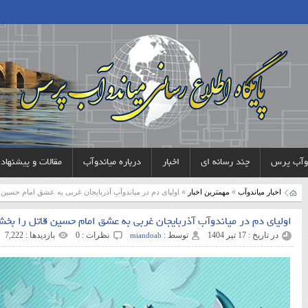
دوآب پرس
چند رسانه ای
اخبار
درباره میاندوآب
مقالات و پیشنهاد
اخبار میاندوآب
»
مهمترین اخبار
» اولیای دم در میاندوآبِ آذربایجان غربی به عشق امام حسین 
اولیای دم در میاندوآبِ آذربایجان غربی به عشق امام حسین قاتل را بخش
در تاریخ : 17 تیر 1404
توسط :
نظرات : 0
بازدیدها : 7,222
miandoab