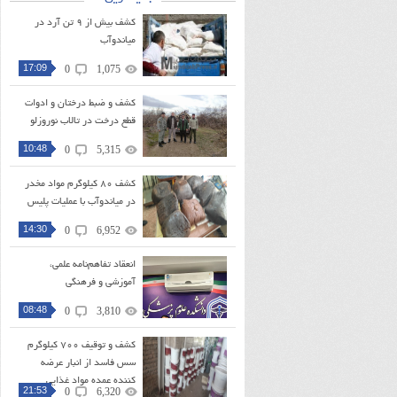
کشف بیش از ۹ تن آرد در
میاندوآب
17:09
0
1,075
کشف و ضبط درختان و ادوات
قطع درخت در تالاب نوروزلو
10:48
0
5,315
کشف ۸۰ کیلوگرم مواد مخدر
در میاندوآب با عملیات پلیس
14:30
0
6,952
انعقاد تفاهم‌نامه علمی،
آموزشی و فرهنگی
08:48
0
3,810
کشف و توقیف ۷۰۰ کیلوگرم
سس فاسد از انبار عرضه
کننده عمده مواد غذایی
21:53
0
6,320