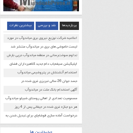
پربازدیدها
نقد و بررسی
بیشترین نظرات
اعلاعیه شرکت توزیع نیروی برق میاندوآب در مورد
خاموشی های اخیر
لیست خاموشی های برق در میاندوآب منتشر شد
تداوم سوخت‌رسانی در منطقه میاندوآب درپی بارش
سنگین برف
اپلیکیشن صیغه‌‌یاب دام جدید کلاهبرداران فضای
مجازی
استخدام آتشنشان در پتروشیمی میاندوآب
جسد جوان 26 سالی تبریزی غرق شده در
جیغاتی(زرینه رود) از آب بیرون کشیده شد
آگهی استخدام بانک ملت در میاندوآب
مسمومیت تعدادی از اهالی روستای شبیلو میاندوآب
صحت داشت
هر دو جنازه غرق شده در جیغاتی پس از 4 روز
جستجو پیدا شد
درخواست آماده سازی قوشاچای برای تبدیل شدن به
منطقه ویژه اقتصادی
جدیدترین ها