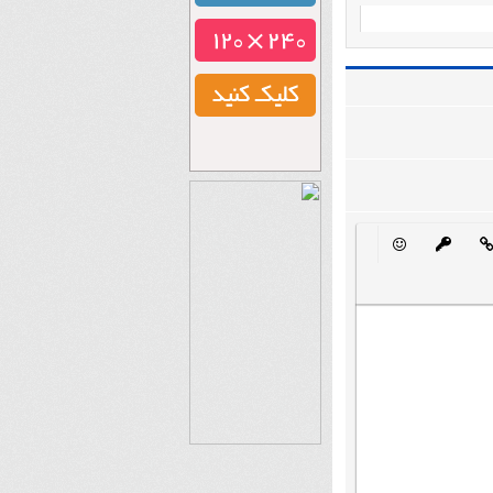
ه ای
افه کردن لینک
شکلک ها
Insert protected link