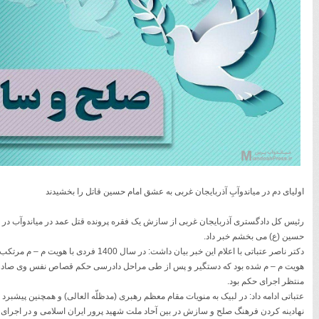
اولیای دم در میاندوآبِ آذربایجان غربی به عشق امام حسین قاتل را بخشیدند
رئیس کل دادگستری آذربایجان غربی از سازش یک فقره پرونده قتل عمد در میاندوآب در 
حسین (ع) می بخشم خبر داد.
دکتر ناصر عتباتی با اعلام این خبر بیان داشت: در سال 400
هویت م – م شده بود که دستگیر و پس از طی مراحل دادرسی حکم قصاص نفس وی صادر و
منتظر اجرای حکم بود.
عتباتی ادامه داد: در لبیک به منویات مقام معظم رهبری (مدظلّه العالی) و همچنین پیشبر
نهادینه کردن فرهنگ صلح و سازش در بین آحاد ملت شهید پرور ایران اسلامی و در اجرای