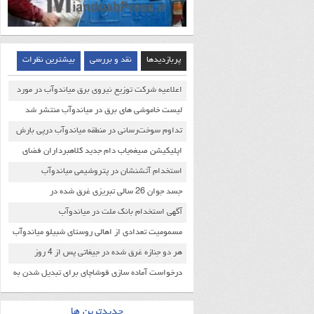
پربازدیدها
نقد و بررسی
بیشترین نظرات
اعلاعیه شرکت توزیع نیروی برق میاندوآب در مورد
خاموشی های اخیر
لیست خاموشی های برق در میاندوآب منتشر شد
تداوم سوخت‌رسانی در منطقه میاندوآب درپی بارش
سنگین برف
اپلیکیشن صیغه‌‌یاب دام جدید کلاهبرداران فضای
مجازی
استخدام آتشنشان در پتروشیمی میاندوآب
جسد جوان 26 سالی تبریزی غرق شده در
جیغاتی(زرینه رود) از آب بیرون کشیده شد
آگهی استخدام بانک ملت در میاندوآب
مسمومیت تعدادی از اهالی روستای شبیلو میاندوآب
صحت داشت
هر دو جنازه غرق شده در جیغاتی پس از 4 روز
جستجو پیدا شد
درخواست آماده سازی قوشاچای برای تبدیل شدن به
منطقه ویژه اقتصادی
جدیدترین ها