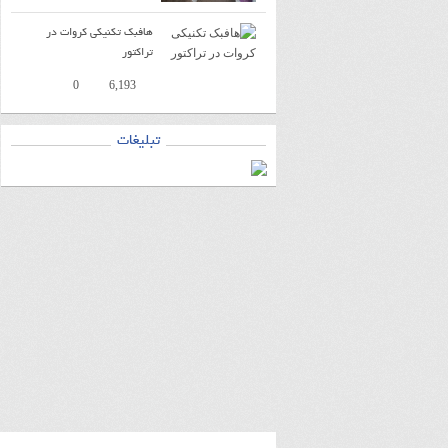
هافبک تکنیکی کروات در
تراکتور
14:35
0
6,193
تبلیغات