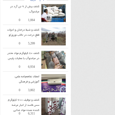
کشف بیش از ۹ تن آرد در
میاندوآب
17:09
0
1,064
کشف و ضبط درختان و ادوات
قطع درخت در تالاب نوروزلو
10:48
0
5,299
کشف ۸۰ کیلوگرم مواد مخدر
در میاندوآب با عملیات پلیس
14:30
0
6,934
انعقاد تفاهم‌نامه علمی،
آموزشی و فرهنگی
08:48
0
3,802
کشف و توقیف ۷۰۰ کیلوگرم
سس فاسد از انبار عرضه
کننده عمده مواد غذایی
21:53
0
6,311