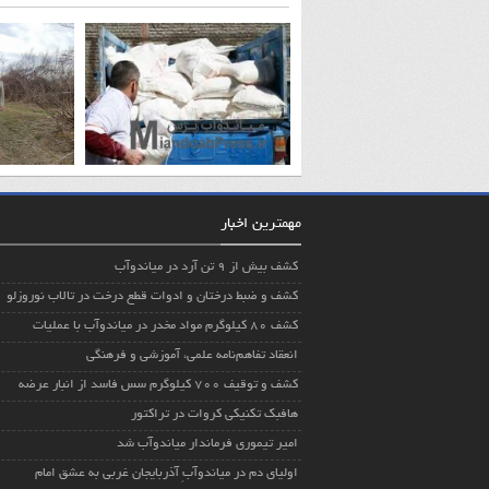
مهمترین اخبار
کشف بیش از ۹ تن آرد در میاندوآب
کشف و ضبط درختان و ادوات قطع درخت در تالاب نوروزلو
کشف ۸۰ کیلوگرم مواد مخدر در میاندوآب با عملیات
انعقاد تفاهم‌نامه علمی، آموزشی و فرهنگی
کشف و توقیف ۷۰۰ کیلوگرم سس فاسد از انبار عرضه
هافبک تکنیکی کروات در تراکتور
امیر تیموری فرماندار میاندوآب شد
اولیای دم در میاندوآبِ آذربایجان غربی به عشق امام