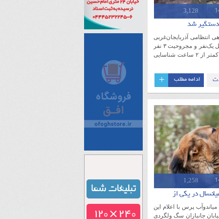
3,128
 دستگیر شد
 انتظامی آذربایجان‌غربی
گفت: عامل تیراندازی و قتل یک‌نفر و مجروحیت ۳ نفر
در شهرستان میاندوآب در کمتر از ۲ ساعت شناسایی
+
ث
ادامه مطلب
ن
1,258
یانسال در یکی از
یاندوآب پرس با اعلام این
ابان جانبازان سگ ولگردی