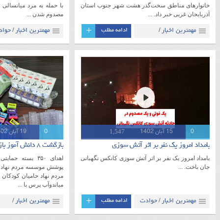
خانوارهای مناطق سخت‌گذر هشت شهر جنوب استان
با حمله به مرد میانسالی
آذربایجان غربی خبر داد. ...
مصدوم شدن ...
+
مهمترین اخبار
ادامه مطلب
مهمترین اخبار
حواد
/
/
میاندوآب
آذربایجان
میاندوآب
آذربایجا
/
/
/
غربی
غربی
1,547
0
15 آبان 1402
0
19 آبان 1402
بامداد امروز یک نفر بر اثر آتش سوزی
بازگشت ۸ دانش آموز بازمانده از تحصیل به
بامداد امروز یک نفر بر اثر آتش سوزی کانکس نگهبانی
اهدای ۳۵۰ بسته ح
جان باخت. ...
پوشش موسسه مردم نهاد 
مردم نهاد حامیان کودکان نی
میاندوآب پرس با ...
+
مهمترین اخبار
حوادث
ادامه مطلب
مهمترین اخبار
/
/
میاندوآب
آذربایجان
میاندوآب
آذربایجان
/
/
/