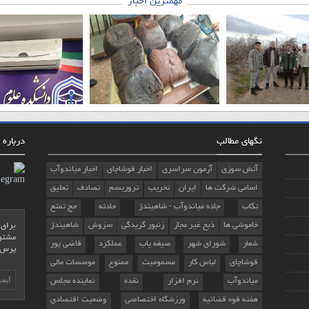
مهمترین اخبار
تگهای مطالب
درباره م
آتش سوزی
آزمون سراسری
اخبار قوشاچای
اخبار میاندوآب
اسامی شرکت ها
ایران
تخریب
تروریسم
تصادف
تعلیق
تکاب
جاده میاندوآب - شاهیندژ
حادثه
حج تمتع
خاموشی ها
ذبح غیر مجاز
زنبور گزیدگی
سزوش
شاهیندژ
برای 
مشترک
شعار
شورای شهر
صیغه یاب
عملکرد
قاضی پور
پرس 
قوشاچای
لباس کار
مسمومیت
ممنوع
موسسات مالی
میاندوآب
نرم افزار
نقده
نماینده مجلس
هفته قوه قضائیه
ورزشگاه اختصاصی
وضعیت اقتصادی