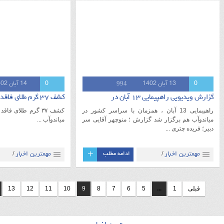
غربی
غربی
994
0
13 آبان 1402
0
14 آبان 1402
گزارش ویدیویی راهپیمایی ۱۳ آبان در
کشف ۳۷ گرم طلای فاقد کد استاندارد در
راهپیمایی 13 آبان ، همزمان با سراسر کشور در
کشف ۳۷ گرم طلای ف
میاندوآب هم برگزار شد گزارش ؛ منوچهر آقایی سر
میاندوآب ...
دبیر؛ فریده چتری ...
+
مهمترین اخبار
ادامه مطلب
مهمترین اخبار
/
/
میاندوآب
آذربایجان
میاندوآب
آذربایجان
/
/
غربی
سیاسی
فیلم و
غربی
/
/
قبلی
1
...
5
6
7
8
9
10
11
12
13
صوت