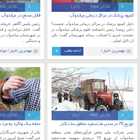
1,031
0
02 آذر 1402
0
05 آذر 1402
کمبود پزشک در مراکز درمانی میاندوآب
قاتل مسلح در میاندوآب
دلیل کمبود پزشک در مراکز درمانی میاندوآب چیست؟
رئیس پلیس آگاهی فرماندهی
دکتر روستا رئیس دانشکده علوم پزشکی میاندوآب در
نشست خبری با اصحاب رسانه شهرستان گفت؛ یکی
از دلایل اصلی ...
و دستگیر ...
+
مهمترین اخبار
ادامه مطلب
مهمترین اخبار
حواد
/
/
میاندوآب
آذربایجان
میاندوآب
آذربایجا
/
/
/
غربی
غربی
895
0
28 آبان 1402
0
02 آذر 1402
توزیع 70 درصدی نفت‌سفید مناطق سخت‌گذر
حمله سگ ولگرد به مرد م
مدیر شرکت ملی پخش فرآورده‌های نفتی منطقه
یکی از شهروند خبرنگاران م
میاندوآب از توزیع 70 درصدی سهمیه نفت‌سفید
خبر گفت؛ صبح امروز در خی